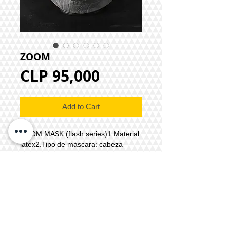
ZOOM
Price
CLP 95,000
Add to Cart
ZOOM MASK (flash series)1.Material:
látex2.Tipo de máscara: cabeza
completa3.Ajuste: completo + velcro
en parte trasera4.Accesorio: 2 rayos
laterales de resina5.Color:
negro6.Tiempo de producción: 7 a 10
días hábiles