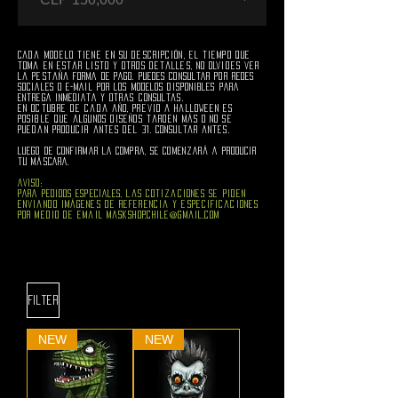
Cada modelo tiene en su descripción, el tiempo que
toma en estar listo y otros detalles, no olvides ver
la pestaña FORMA DE PAGO. PUEDES CONSULTAR POR REDES
SOCIALES O E-MAIL POR LOS MODELOS DISPONIBLES PARA
ENTREGA INMEDIATA y otras consultas.
​en octubre de cada año, previo a Halloween es
posible que algunos diseños tarden más o no se
puedan producir antes del 31. Consultar antes.
lUEGO DE CONFIRMAR LA COMPRA, SE COMENZARÁ A PRODUCIR
TU MÁSCARA.
AVISO:
PARA PEDIDOS ESPECIALES, laS cotizaciones se piden
enviando imágenes de referencia y especificaciones
por medio de email
maskshop.chile@gmail.com
Filter
NEW
NEW