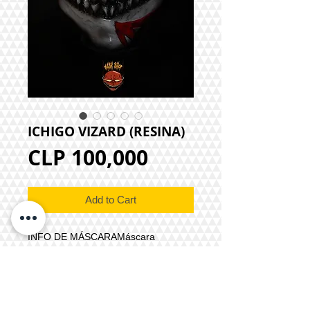
ICHIGO VIZARD (RESINA)
Price
CLP 100,000
Add to Cart
INFO DE MÁSCARAMáscara
Vizard1.Material: Resina de
poliuretano 2.Tipo de máscara: media
cabeza3.Sujeción: elástico
ajustable4.Accesorio: acolchado
interior5.Color: referencial6.Tiempo