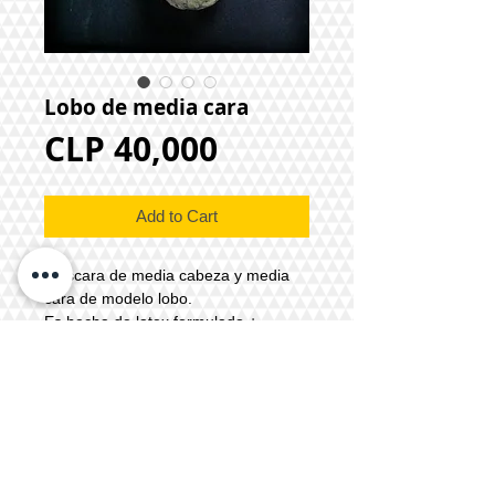
Lobo de media cara
Price
CLP 40,000
Add to Cart
Máscara de media cabeza y media
cara de modelo lobo.
Es hecha de latex formulado +
acolchado en el interior del hocico y
elásticos de 1 cm de grosor negros.
Tiempo de producción: 3 a 5 días
hábiles.