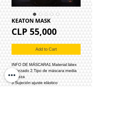
KEATON MASK
Price
CLP 55,000
Add to Cart
INFO DE MÁSCARA1.Material:látex 
reforzado 2.Tipo de máscara:media 
cabeza

3.Sujeción:ajuste elástico

4.Accesorio:acolchado interior 

5.Color: referencial o a elección

6.Tiempo de producción: 3 a 4 días 
hábiles7.Precio en catálogo 
(pedido):$45.000