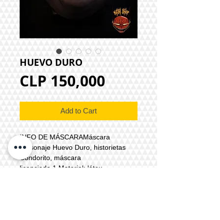
HUEVO DURO
Price
CLP 150,000
Add to Cart
INFO DE MÁSCARAMáscara
personaje Huevo Duro, historietas
Condorito, máscara
licenciada.1.Material: látex
formulado2.Tipo de máscara: cabeza
completa3.Sujeción:
completo4.Accesorio: acolchado
interior5.Color: referencial6.Tiempo
de producción: 6 a 8 días hábiles