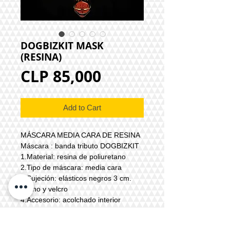
DOGBIZKIT MASK
(RESINA)
Price
CLP 85,000
Add to Cart
MÁSCARA MEDIA CARA DE RESINA
Máscara : banda tributo DOGBIZKIT
1.Material: resina de poliuretano
2.Tipo de máscara: media cara
3.Sujeción: elásticos negros 3 cm.
ancho y velcro
4.Accesorio: acolchado interior
5.Color: referencial o a elección por
medio de pedido