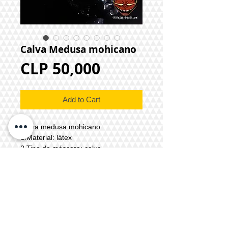
Calva Medusa mohicano
Price
CLP 50,000
Add to Cart
Calva medusa mohicano
1.Material: látex
2.Tipo de máscara: calva
3.Ajuste:simple o con pegamento
4.Accesorio:ninguno
6.Tiempo de producción: 2 a 4 días
hábiles