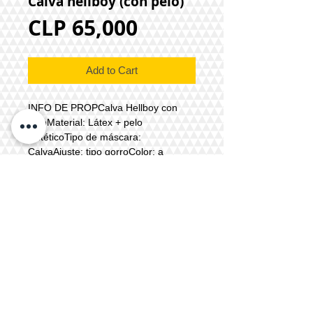
Calva hellboy (con pelo)
Price
CLP 65,000
Add to Cart
INFO DE PROPCalva Hellboy con
peloMaterial: Látex + pelo
sintéticoTipo de máscara:
CalvaAjuste: tipo gorroColor: a
elecciónTiempo de producción: 3 a 5
días hábiles*descuento no disponible
en este modelo
Todos los modelos en catálogo, fotos de
máscaras y props son trabajos realizados
exclusivamente por el escultor fx
Alejandro Azaldegui Popovic, actualmente